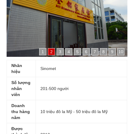
1
2
3
4
5
6
7
8
9
10
Nhãn
Sinomet
hiệu
Số lượng
nhân
201-500 người
viên
Doanh
thu hàng
10 triệu đô la Mỹ - 50 triệu đô la Mỹ
năm
Được