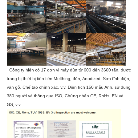
Công ty hiện có 17 đơn vị máy đùn từ 600 đến 3600 tấn, được
trang bị thiết bị tiên tiến Melthing, đùn, Anodized, Sơn tĩnh điện,
vân gỗ, Chế tạo chính xác, v.v. Diện tích 150 mẫu Anh, sử dụng
380 người và thông qua ISO, Chứng nhận CE, RoHs, EN và
GS, v.v.