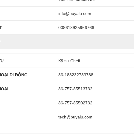
info@buyalu.com
T
008613925966766
r
VỤ
Kỹ sư Cheif
HOẠI DI ĐỘNG
86-188232783788
HOẠI
86-757-85513732
86-757-85502732
tech@buyalu.com