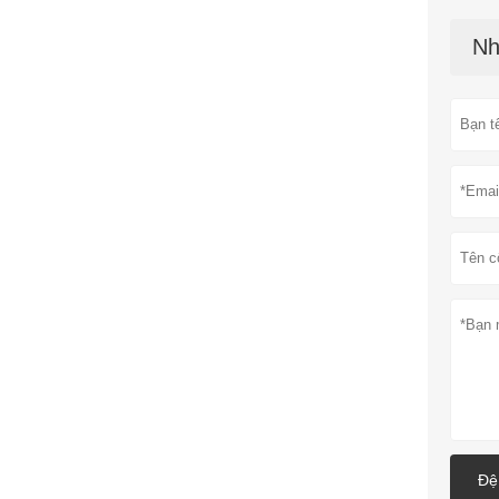
Nh
Đệ