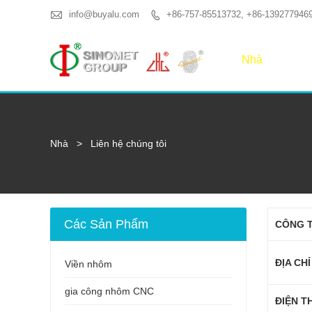

info@buyalu.com
+86-757-85513732, +86-139277946

Nhà
Nhà
>
Liên hệ chúng tôi
Các Sản Phẩm
CÔNG T
ĐỊA CHỈ
Viền nhôm
gia công nhôm CNC
ĐIỆN TH