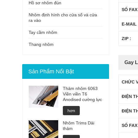
Hồ sơ nhôm đùn
SỐ FAX 
Nhôm định hình cho cửa sổ và cửa
ra vào
E-MAIL 
Tay cầm nhôm
ZIP :
Thang nhôm
Gay 
Sản Phẩm Nổi Bật
CHỨC 
Thảm nhôm 6063
Viền viền T6
ĐIỆN T
Anodised cường lực
hơn
ĐIỆN T
Nhôm Trims Dải
SỐ FAX
thảm