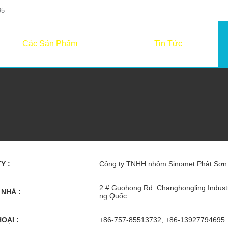
95
Các Sản Phẩm
Tin Tức
Y :
Công ty TNHH nhôm Sinomet Phật Sơn
2 # Guohong Rd. Changhongling Industr
 NHÀ :
ng Quốc
OẠI :
+86-757-85513732, +86-13927794695