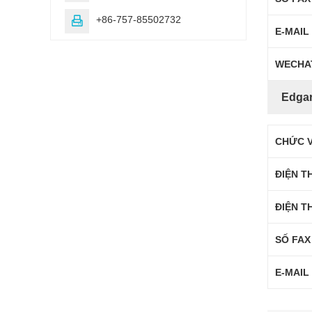
+86-757-85502732

E-MAIL
WECHA
Edga
CHỨC 
ĐIỆN T
ĐIỆN T
SỐ FAX
E-MAIL