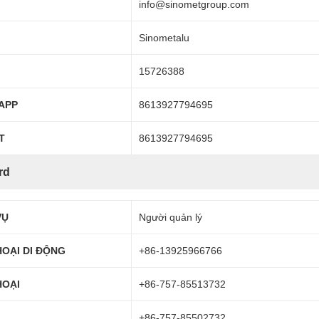
info@sinometgroup.com
Sinometalu
15726388
APP
8613927794695
T
8613927794695
rd
VỤ
Người quản lý
HOẠI DI ĐỘNG
+86-13925966766
HOẠI
+86-757-85513732
+86-757-85502732