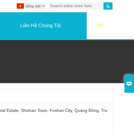

tiếng việt

Liên Hệ Chúng Tôi
VR

ial Estate, Shishan Town, Foshan City, Quảng Đông, Tru