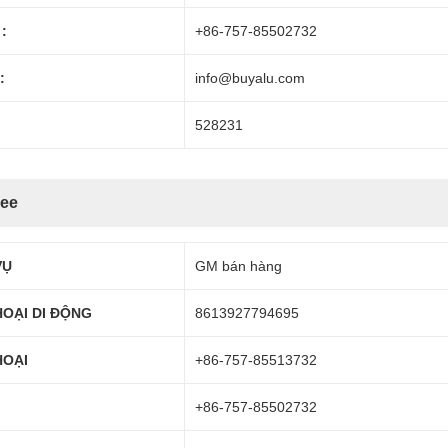
:
+86-757-85502732
:
info@buyalu.com
528231
Lee
VỤ
GM bán hàng
HOẠI DI ĐỘNG
8613927794695
HOẠI
+86-757-85513732
+86-757-85502732