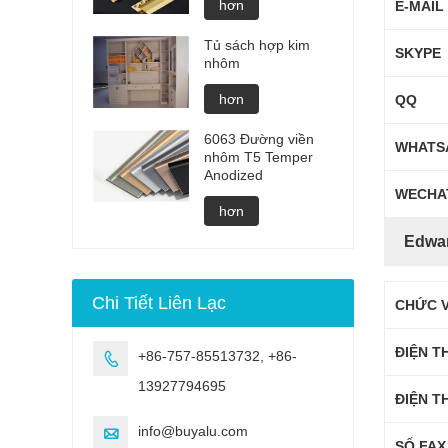
hơn
E-MAIL
Tủ sách hợp kim
SKYPE
nhôm
hơn
QQ
6063 Đường viền
WHATS
nhôm T5 Temper
Anodized
WECHA
hơn
Edwa
Chi Tiết Liên Lạc
CHỨC 
ĐIỆN T
+86-757-85513732, +86-

13927794695
ĐIỆN T
info@buyalu.com

SỐ FAX