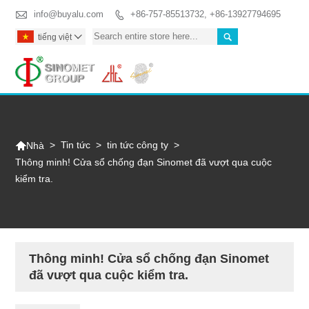

info@buyalu.com
+86-757-85513732, +86-13927794695


tiếng việt

Togg

>
Tin tức
>
tin tức công ty
>
Nhà
Thông minh! Cửa sổ chống đạn Sinomet đã vượt qua cuộc
kiểm tra.
Thông minh! Cửa sổ chống đạn Sinomet
đã vượt qua cuộc kiểm tra.