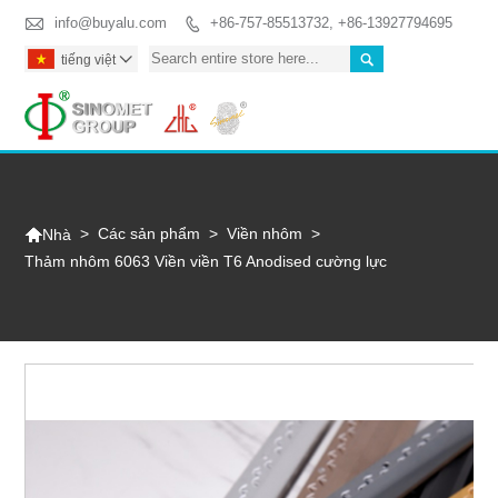

info@buyalu.com
+86-757-85513732, +86-13927794695


tiếng việt

Togg

>
Các sản phẩm
>
Viền nhôm
>
Nhà
Thảm nhôm 6063 Viền viền T6 Anodised cường lực