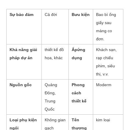
Sự bảo đảm
Cả đời
Bưu kiện
Bao bì ống
giấy sau
màng co
đơn.
Khả năng giải
thiết kế đồ
Ấp
ứng
Khách sạn,
pháp dự án
họa, khác
dụng
rạp chiếu
phim, siêu
thị, v.v.
Nguồn gốc
Quảng
Phong
Moderm
Đông,
cách
Trung
thiết kế
Quốc
Loại phụ kiện
Không gian
Tên
kim loại
ngói
gạch
thương