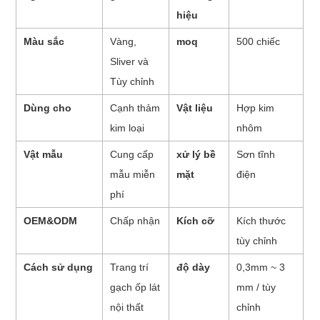
hiệu
Màu sắc
Vàng,
moq
500 chiếc
Sliver và
Tùy chỉnh
Dùng cho
Cạnh thảm
Vật liệu
Hợp kim
kim loại
nhôm
Vật mẫu
Cung cấp
xử lý bề
Sơn tĩnh
mẫu miễn
mặt
điện
phí
OEM&ODM
Chấp nhận
Kích cỡ
Kích thước
tùy chỉnh
Cách sử dụng
Trang trí
độ dày
0,3mm ~ 3
gạch ốp lát
mm / tùy
nội thất
chỉnh