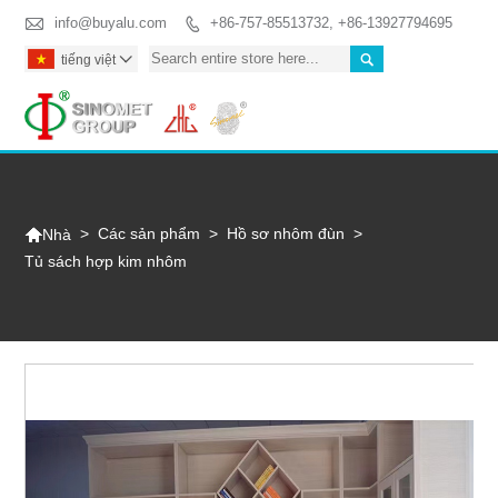

info@buyalu.com
+86-757-85513732, +86-13927794695


tiếng việt

Togg

>
Các sản phẩm
>
Hồ sơ nhôm đùn
>
Nhà
Tủ sách hợp kim nhôm