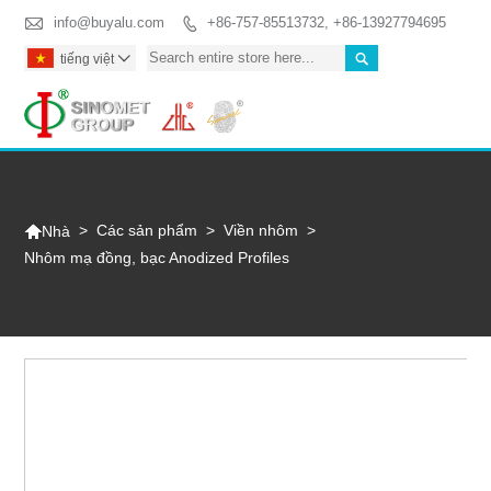

info@buyalu.com
+86-757-85513732, +86-13927794695


tiếng việt

Togg

>
Các sản phẩm
>
Viền nhôm
>
Nhà
Nhôm mạ đồng, bạc Anodized Profiles