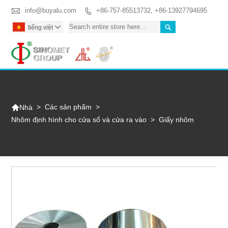

info@buyalu.com
+86-757-85513732, +86-13927794695


tiếng việt

Togg

>
Các sản phẩm
>
Nhà
Nhôm định hình cho cửa sổ và cửa ra vào
>
Giấy nhôm