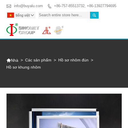

info@buyalu.com
+86-757-85513732, +86-13927794695


tiếng việt

Togg

>
Các sản phẩm
>
Hồ sơ nhôm đùn
>
Nhà
Hồ sơ khung nhôm