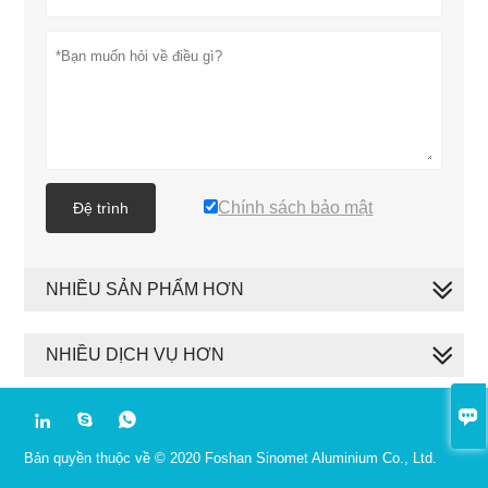
Chính sách bảo mật
Đệ trình
NHIỀU SẢN PHẨM HƠN
NHIỀU DỊCH VỤ HƠN




Bản quyền thuộc về © 2020 Foshan Sinomet Aluminium Co., Ltd.